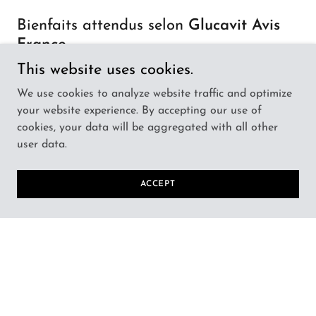
Bienfaits attendus selon
Glucavit Avis
France
This website uses cookies.
Régulation métabolique & glycémique
We use cookies to analyze website traffic and optimize
Le chrome, la berbérine et le banaba participent à la
your website experience. By accepting our use of
régulation du taux de sucre sanguin, limitant les
cookies, your data will be aggregated with all other
variations d’énergie et les fringales.
user data.
Thermogenèse & combustion des
ACCEPT
graisses
Le thé vert, le piment de Cayenne et l’orange amère
contribuent à augmenter légèrement le métabolisme
énergétique et favoriser la perte de graisse.
Energie & vitalité
Le ginseng, le thé vert, le resvératrol et le gingembre
sont bénéfiques contre la fatigue, avec une action